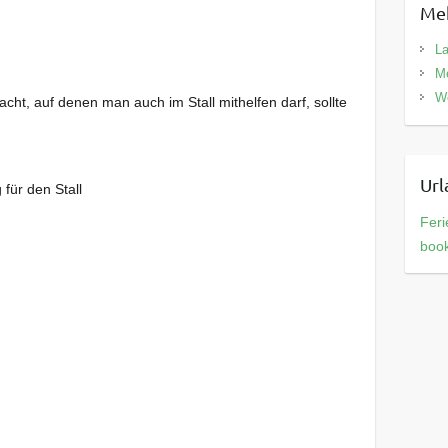
Meh
La
Me
We
cht, auf denen man auch im Stall mithelfen darf, sollte
Url
 für den Stall
Feri
boo