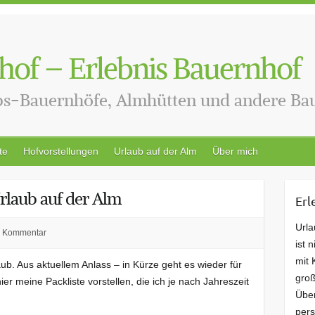
hof – Erlebnis Bauernhof
bs-Bauernhöfe, Almhütten und andere B
te
Hofvorstellungen
Urlaub auf der Alm
Über mich
rlaub auf der Alm
Erl
Url
 Kommentar
ist 
mit 
laub. Aus aktuellem Anlass – in Kürze geht es wieder für
groß
er meine Packliste vorstellen, die ich je nach Jahreszeit
Übe
pers