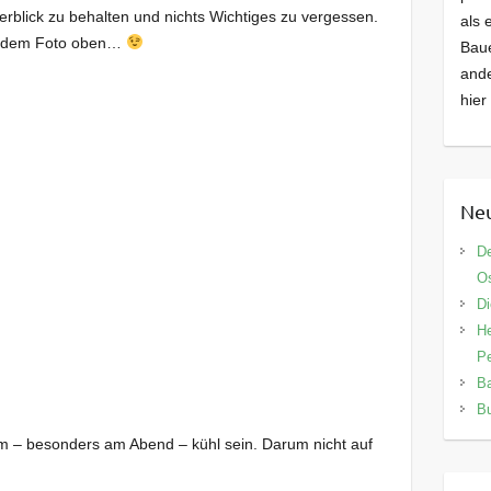
Überblick zu behalten und nichts Wichtiges zu vergessen.
als 
auf dem Foto oben…
Baue
ande
hier
Neu
De
Os
Di
He
Pe
Ba
Bu
m – besonders am Abend – kühl sein. Darum nicht auf