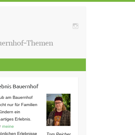
auernhof-Themen
ebnis Bauernhof
aub am Bauernhof
nicht nur für Familien
Kindern ein
artiges Erlebnis.
r
meine
önlichen Erlebnisse
Tom Reicher