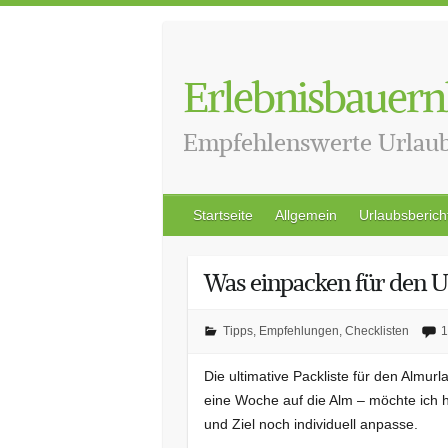
Skip
to
content
Erlebnisbauern
Empfehlenswerte Urlau
Startseite
Allgemein
Urlaubsberich
Was einpacken für den U
Tipps, Empfehlungen, Checklisten
1
Die ultimative Packliste für den Almur
eine Woche auf die Alm – möchte ich hi
und Ziel noch individuell anpasse.