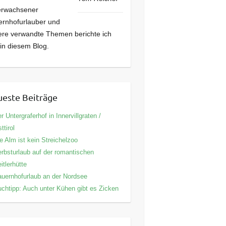
erwachsener
rnhofurlauber und
re verwandte Themen berichte ich
 in diesem Blog.
este Beiträge
r Untergraferhof in Innervillgraten /
ttirol
e Alm ist kein Streichelzoo
rbsturlaub auf der romantischen
itlerhütte
uernhofurlaub an der Nordsee
chtipp: Auch unter Kühen gibt es Zicken