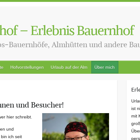
hof – Erlebnis Bauernhof
bs-Bauernhöfe, Almhütten und andere B
te
Hofvorstellungen
Urlaub auf der Alm
Über mich
Erl
Url
innen und Besucher!
ist 
mit 
er hier schreibt.
groß
ren und
Übe
bin ich seit
pers