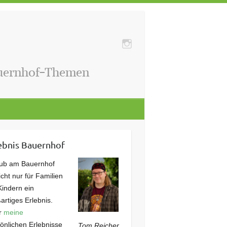
auernhof-Themen
ebnis Bauernhof
aub am Bauernhof
nicht nur für Familien
Kindern ein
artiges Erlebnis.
r
meine
önlichen Erlebnisse
Tom Reicher