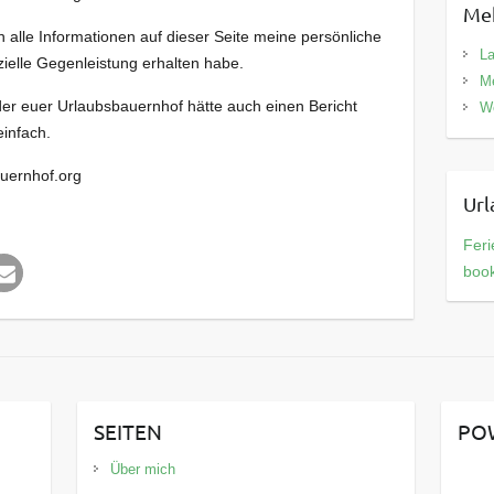
Meh
 alle Informationen auf dieser Seite meine persönliche
La
nzielle Gegenleistung erhalten habe.
Me
der euer Urlaubsbauernhof hätte auch einen Bericht
We
infach.
auernhof.org
Url
Feri
boo
SEITEN
PO
Über mich