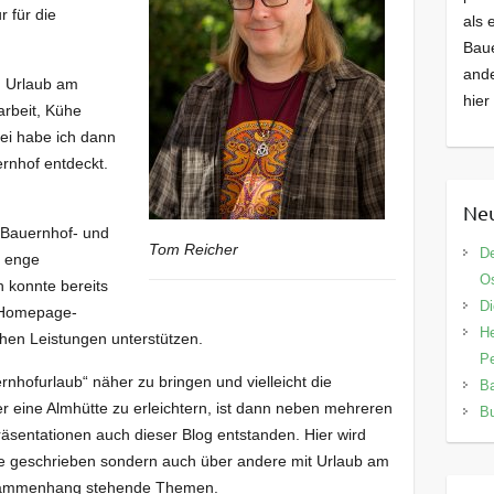
 für die
als 
Baue
ande
n Urlaub am
hier
arbeit, Kühe
ei habe ich dann
rnhof entdeckt.
Neu
 Bauernhof- und
Tom Reicher
De
r enge
Os
h konnte bereits
Di
, Homepage-
He
hen Leistungen unterstützen.
Pe
hofurlaub“ näher zu bringen und vielleicht die
Ba
r eine Almhütte zu erleichtern, ist dann neben mehreren
Bu
sentationen auch dieser Blog entstanden. Hier wird
be geschrieben sondern auch über andere mit Urlaub am
usammenhang stehende Themen.