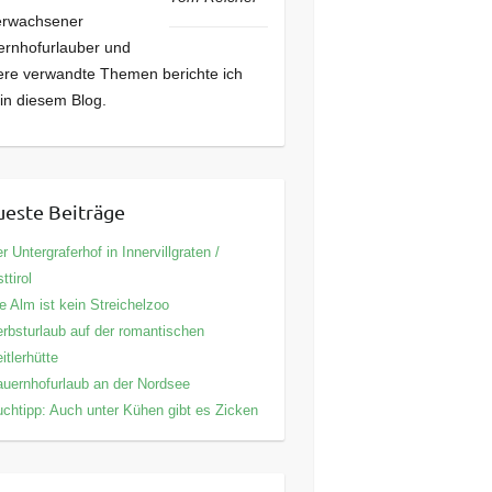
erwachsener
rnhofurlauber und
re verwandte Themen berichte ich
 in diesem Blog.
este Beiträge
r Untergraferhof in Innervillgraten /
ttirol
e Alm ist kein Streichelzoo
rbsturlaub auf der romantischen
itlerhütte
uernhofurlaub an der Nordsee
chtipp: Auch unter Kühen gibt es Zicken