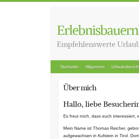
Skip
to
content
Erlebnisbauern
Empfehlenswerte Urlau
Startseite
Allgemein
Urlaubsberich
Über mich
Hallo, liebe Besucher
Es freut mich, dass euch interessiert, w
Mein Name ist Thomas Reicher, gebo
aufgewachsen in Kufstein in Tirol. Dort 